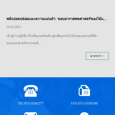
พลังปลดปล่อยและความแม่นยำ: ขอบอากาศพลศาสตร์ของไม้แบดมินตันแยกเหล็ก
14-02-2025
เข้าสู่การปฏิวัติ แร็กเก็ตแบดมินตัน ผู้เปลี่ยนเกมในโลกของอุปกรณ์กีฬา
ออกแบบด้วยวิศวกรรมที่...
มากกว่า >
TEL:0571-63542777
FAX:0571-63595588