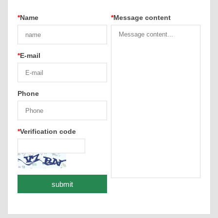
*
Name
*
Message content
*
E-mail
Phone
*
Verification code