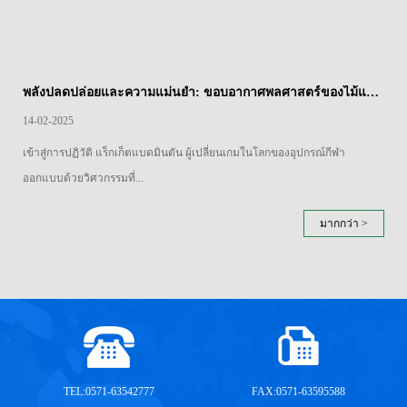
พลังปลดปล่อยและความแม่นยำ: ขอบอากาศพลศาสตร์ของไม้แบดมินตันแยกเหล็ก
14-02-2025
เข้าสู่การปฏิวัติ แร็กเก็ตแบดมินตัน ผู้เปลี่ยนเกมในโลกของอุปกรณ์กีฬา
ออกแบบด้วยวิศวกรรมที่...
มากกว่า >
TEL:0571-63542777
FAX:0571-63595588