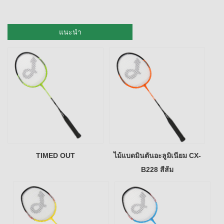
แนะนำ
TIMED OUT
ไม้แบดมินตันอะลูมิเนียม CX-
B228 สีส้ม