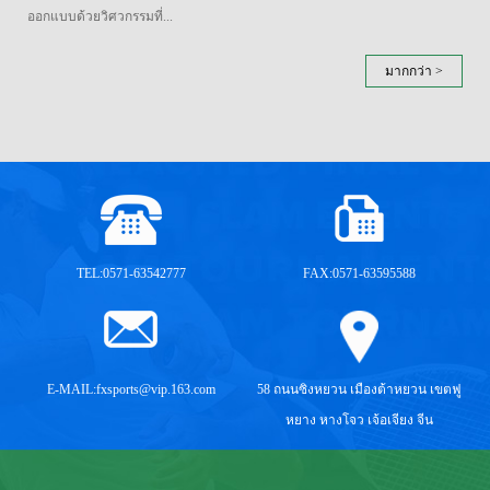
ออกแบบด้วยวิศวกรรมที่...
มากกว่า >
TEL:0571-63542777
FAX:0571-63595588
E-MAIL:
fxsports@vip.163.com
58 ถนนซิงหยวน เมืองต้าหยวน เขตฟู
หยาง หางโจว เจ้อเจียง จีน